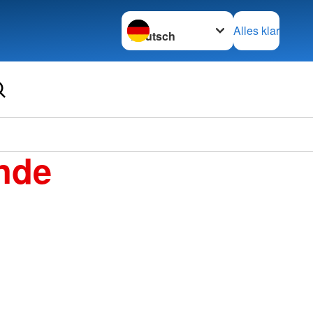
Sprache wechseln zu
Alles klar
Ortsve
nde
Wolfh