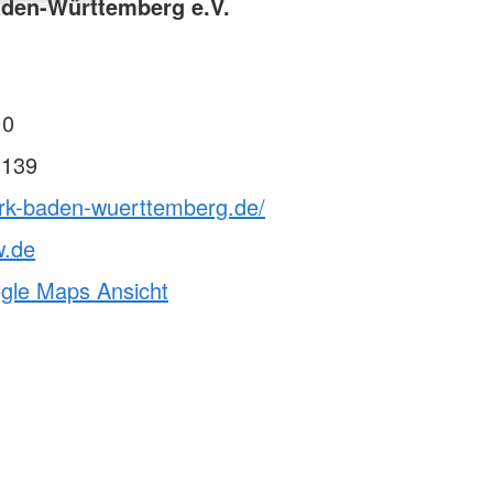
den-Württemberg e.V.
 0
 139
drk-baden-wuerttemberg.de/
w.de
ogle Maps Ansicht