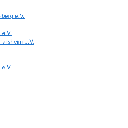
lberg e.V.
e.V.
railsheim e.V.
 e.V.