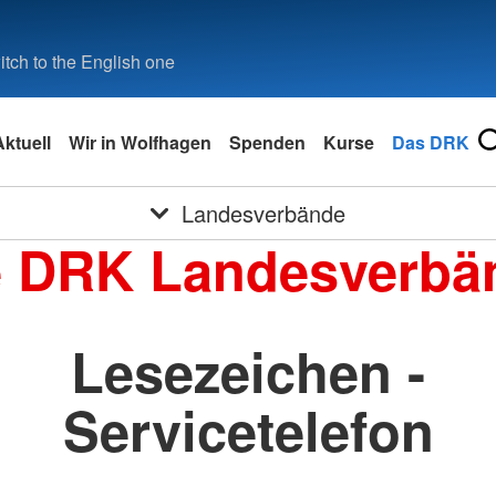
tch to the English one
Aktuell
Wir in Wolfhagen
Spenden
Kurse
Das DRK
Landesverbände
e DRK Landesverbä
Lesezeichen -
Servicetelefon