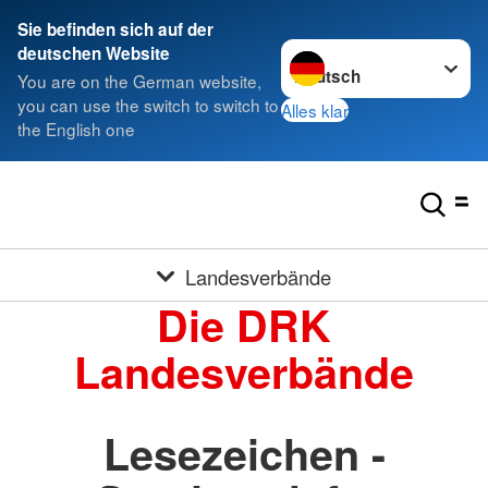
Sie befinden sich auf der
Sprache wechseln zu
deutschen Website
You are on the German website,
you can use the switch to switch to
Alles klar
the English one
Landesverbände
Die DRK
Landesverbände
Lesezeichen -