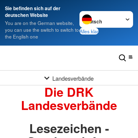
Sie befinden sich auf der
Sprache wechseln zu
deutschen Website
You are on the German website,
you can use the switch to switch to
Alles klar
the English one
Landesverbände
Die DRK
Landesverbände
Lesezeichen -