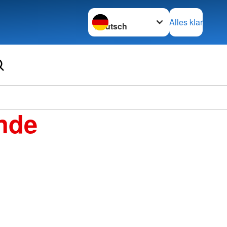
Sprache wechseln zu
Alles klar
Ortsve
nde
Wolfh