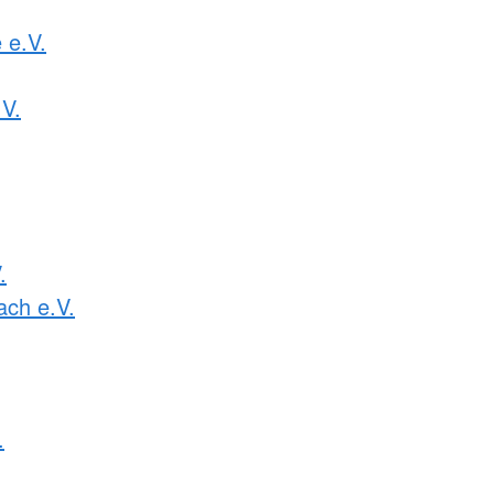
 e.V.
.V.
.
ach e.V.
.