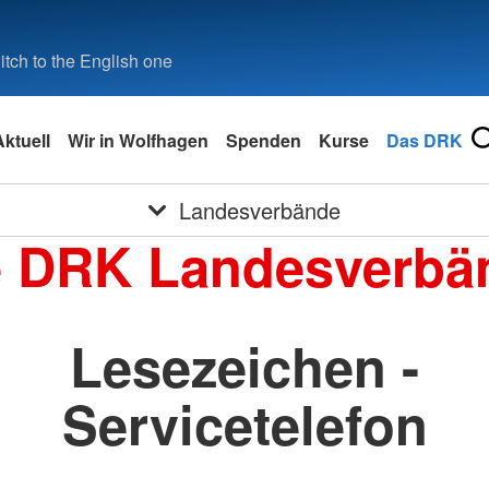
tch to the English one
Aktuell
Wir in Wolfhagen
Spenden
Kurse
Das DRK
Landesverbände
e DRK Landesverbä
Lesezeichen -
Servicetelefon