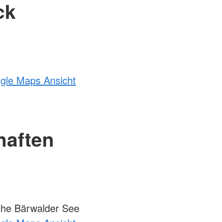
ck
ogle Maps Ansicht
haften
he Bärwalder See