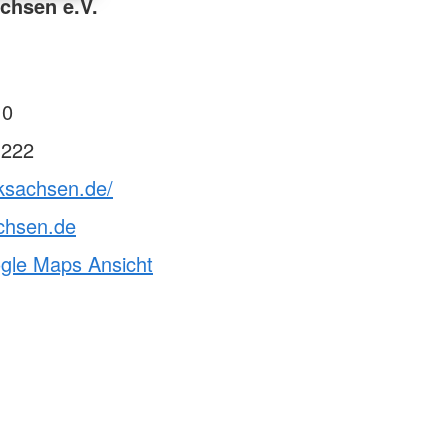
chsen e.V.
 0
 222
rksachsen.de/
chsen.de
ogle Maps Ansicht