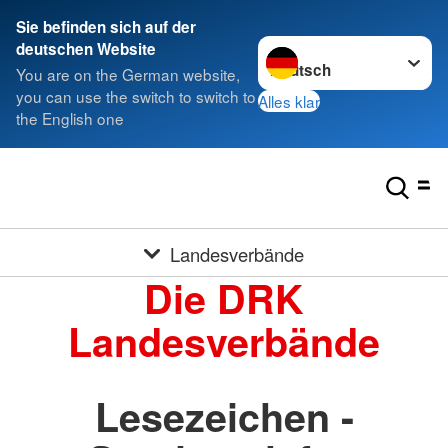
Sie befinden sich auf der
Sprache wechseln zu
deutschen Website
You are on the German website,
you can use the switch to switch to
Alles klar
the English one
Landesverbände
Die DRK
Landesverbände
Lesezeichen -