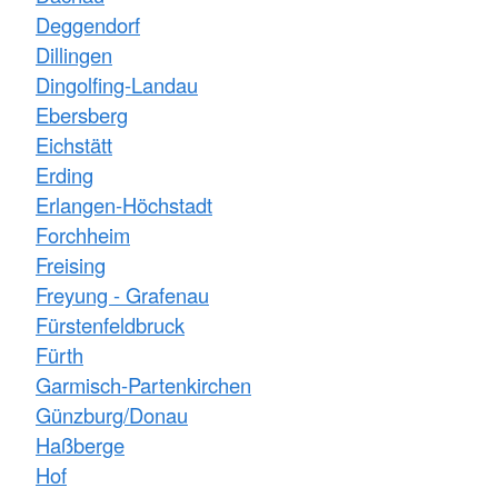
Deggendorf
Dillingen
Dingolfing-Landau
Ebersberg
Eichstätt
Erding
Erlangen-Höchstadt
Forchheim
Freising
Freyung - Grafenau
Fürstenfeldbruck
Fürth
Garmisch-Partenkirchen
Günzburg/Donau
Haßberge
Hof