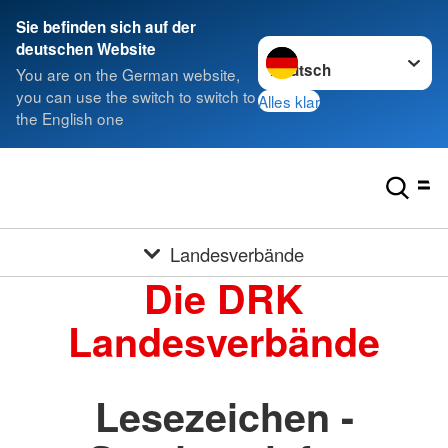
Sie befinden sich auf der
Sprache wechseln zu
deutschen Website
You are on the German website,
you can use the switch to switch to
Alles klar
the English one
Landesverbände
Die DRK
Landesverbände
Lesezeichen -