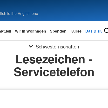
tch to the English one
Aktuell
Wir in Wolfhagen
Spenden
Kurse
Das DRK
Schwesternschaften
Lesezeichen -
Servicetelefon