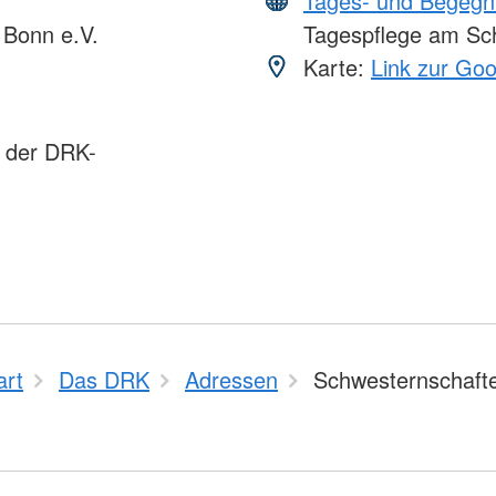
Tages- und Begegn
Bonn e.V.
Tagespflege am Sch
Karte:
Link zur Go
s der DRK-
art
Das DRK
Adressen
Schwesternschaft