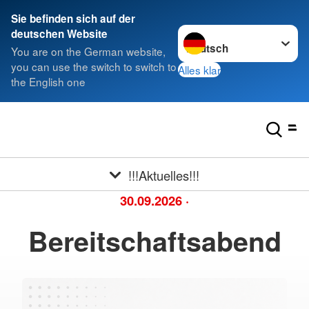
Sie befinden sich auf der
Sprache wechseln zu
deutschen Website
You are on the German website,
you can use the switch to switch to
Alles klar
the English one
!!!Aktuelles!!!
30.09.2026
·
Bereitschaftsabend