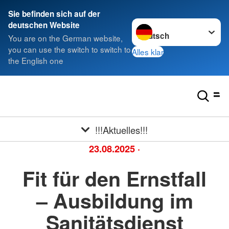
Sie befinden sich auf der
Sprache wechseln zu
deutschen Website
You are on the German website,
you can use the switch to switch to
Alles klar
the English one
!!!Aktuelles!!!
23.08.2025
·
Fit für den Ernstfall
– Ausbildung im
Sanitätsdienst