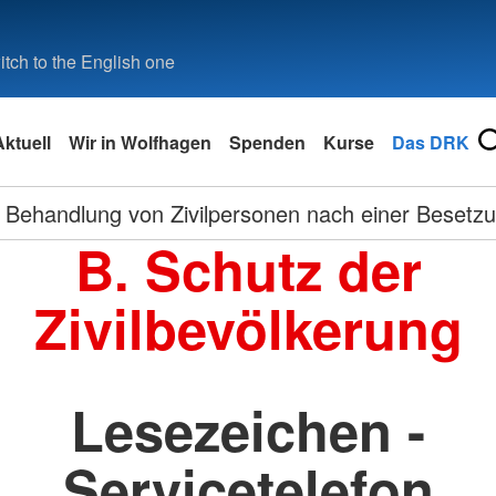
tch to the English one
Aktuell
Wir in Wolfhagen
Spenden
Kurse
Das DRK
Behandlung von Zivilpersonen nach einer Besetz
B. Schutz der
Zivilbevölkerung
Lesezeichen -
Servicetelefon