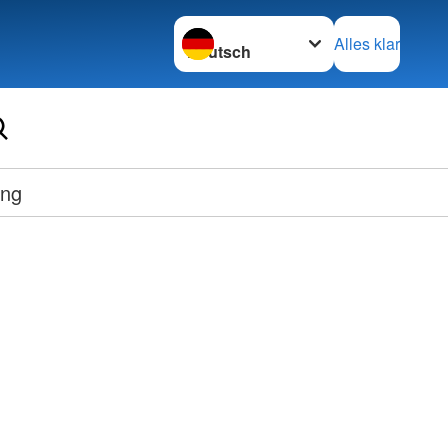
Sprache wechseln zu
Alles klar
Ortsve
ung
Wolfh