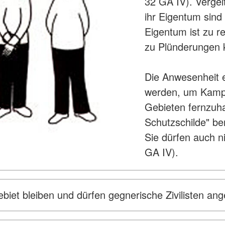
32 GA IV). Verge
ihr Eigentum sind 
Eigentum ist zu r
zu Plünderungen 
Die Anwesenheit e
werden, um Kamp
Gebieten fernzuha
Schutzschilde" ben
Sie dürfen auch n
GA IV).
ebiet bleiben und dürfen gegnerische Zivilisten an