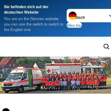
Sie befinden sich auf der
Sprache wechseln zu
deutschen Website
You are on the German website,
you can use the switch to switch to
Alles klar
the English one
Sprache wechseln zu