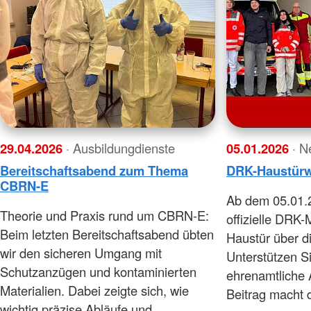
29.04.2026
· Ausbildungdienste
05.01.2026
· N
Bereitschaftsabend zum Thema
DRK-Haustür
CBRN-E
Ab dem 05.01.2
Theorie und Praxis rund um CBRN-E:
offizielle DRK-
Beim letzten Bereitschaftsabend übten
Haustür über di
wir den sicheren Umgang mit
Unterstützen S
Schutzanzügen und kontaminierten
ehrenamtliche A
Materialien. Dabei zeigte sich, wie
Beitrag macht 
wichtig präzise Abläufe und…