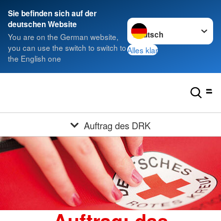
Sie befinden sich auf der
Sprache wechseln zu
deutschen Website
You are on the German website,
you can use the switch to switch to
Alles klar
the English one
Auftrag des DRK
Auftrag: das